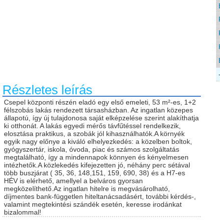
Részletes leírás
Csepel központi részén eladó egy első emeleti, 53 m²-es, 1+2
félszobás lakás rendezett társasházban. Az ingatlan közepes
állapotú, így új tulajdonosa saját elképzelése szerint alakíthatja
ki otthonát. A lakás egyedi mérős távfűtéssel rendelkezik,
elosztása praktikus, a szobák jól kihasználhatók.A környék
egyik nagy előnye a kiváló elhelyezkedés: a közelben boltok,
gyógyszertár, iskola, óvoda, piac és számos szolgáltatás
megtalálható, így a mindennapok könnyen és kényelmesen
intézhetők.A közlekedés kifejezetten jó, néhány perc sétával
több buszjárat ( 35, 36, 148,151, 159, 690, 38) és a H7-es
HÉV is elérhető, amellyel a belváros gyorsan
megközelíthető.Az ingatlan hitelre is megvásárolható,
díjmentes bank-független hiteltanácsadásért, további kérdés-,
valamint megtekintési szándék esetén, keresse irodánkat
bizalommal!