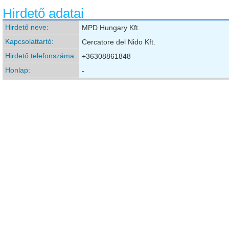
Hirdető adatai
Hirdető neve:
MPD Hungary Kft.
Kapcsolattartó:
Cercatore del Nido Kft.
Hirdető telefonszáma:
+36308861848
Honlap:
-