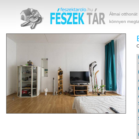
Álmai otthonát
könnyen megtal
C